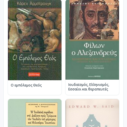
Ιουδαϊσμός, Ελληνισμός,
Ο εμπόλεμος Θεός
Εσσαίοι και θεραπευτές