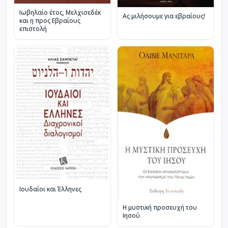
Ιωβηλαίο έτος, Μελχισεδέκ
Ας μιλήσουμε για εβραίους!
και η προς Εβραίους
επιστολή
Ιουδαίοι και Έλληνες
Η μυστική προσευχή του
Ιησού