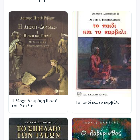
Η λέσχη Δουμάς ή Η σκιά
Το παιδί και το καρβέλι
του Ρισελιέ