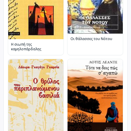
Οι θάλασσες του Νότου
Η σιωπή της
καμηλοπάρδαλης