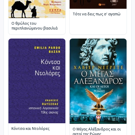
Τότε να δεις πως σ' αγαπώ
Ο θρύλος του
περιπλανώμενου βασιλιά
Κόντσα και Ντολόρες
Ο Μέγας Αλέξανδρος και οι
αετοί της Ρώμης