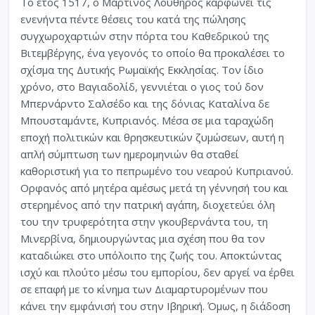
Το έτος 1517, ο Μαρτίνος Λούθηρος καρφώνει τις
ενενήντα πέντε θέσεις του κατά της πώλησης
συγχωροχαρτιών στην πόρτα του Καθεδρικού της
Βιτεμβέργης, ένα γεγονός το οποίο θα προκαλέσει το
σχίσμα της Δυτικής Ρωμαϊκής Εκκλησίας. Τον ίδιο
χρόνο, στο Βαγιαδολίδ, γεννιέται ο γιος τού δον
Μπερνάρντο Σαλσέδο και της δόνιας Καταλίνα δε
Μπουσταμάντε, Κυπριανός. Μέσα σε μια ταραχώδη
εποχή πολιτικών και θρησκευτικών ζυμώσεων, αυτή η
απλή σύμπτωση των ημερομηνιών θα σταθεί
καθοριστική για το πεπρωμένο του νεαρού Κυπριανού.
Ορφανός από μητέρα αμέσως μετά τη γέννησή του και
στερημένος από την πατρική αγάπη, διοχετεύει όλη
του την τρυφερότητα στην γκουβερνάντα του, τη
Μινερβίνα, δημιουργώντας μια σχέση που θα τον
καταδιώκει στο υπόλοιπο της ζωής του. Αποκτώντας
ισχύ και πλούτο μέσω του εμπορίου, δεν αργεί να έρθει
σε επαφή με το κίνημα των Διαμαρτυρομένων που
κάνει την εμφάνισή του στην Ιβηρική. Όμως, η διάδοση