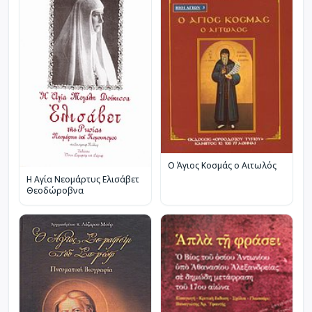
Ο Άγιος Κοσμάς ο Αιτωλός
Η Αγία Νεομάρτυς Ελισάβετ
Θεοδώροβνα