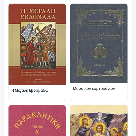
Μουσικόν εορτολόγιον
Η Μεγάλη Εβδομάδα