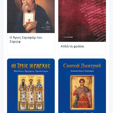
Ο Άγιος Σεραφείμ του
Σαρώφ
Απλά τη φράσει