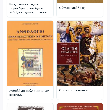
Βίοι, ακολουθίες και
Ο Άγιος Νικόλαος
παρακλήσεις του Αγίου
ενδόξου μεγαλομάρτυρος
Αρτεμίου, των Αγίων
ενδόξων μεγαλομαρτύρων
Τεσσαράκοντα και της
αδελφής του Μεγάλου
Βασιλείου Οσίας Μακρίνας
Οι άγιοι στρατιώτες
Ανθολόγιο εκκλησιαστικών
κειμένων