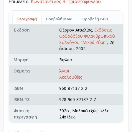
Επιμέλεια:
Κωνσταντίνος Β. Τριανταφύλλου
Περιγραφή
Προβολή MARC
Προβολή ISBD
Έκδοση
Θέρμον Αιτωλίας,
Εκδόσεις
Ορθοδόξου Φιλανθρωπικού
Συλλόγου "Μικρά Ζύμη"
, 2η
έκδοση, 2004
Μορφή
Βιβλίο
Θέματα
Άγιοι
Ακολουθίες
ISBN
960-87137-2-2
ISBN-13
978-960-87137-2-7
Φυσική
302σ., Μαλακό εξώφυλλο,
περιγραφή
24x16εκ.