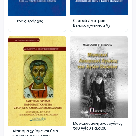
Святой Дмитрий
Οι τρεις Ιεράρχες
Великомученик и Чу
Μυστικοί ασκητικοί αγώνες
του Αγίου Παϊσίου
Βάπτισμα χρίσμα και θεία
ευχαριστία στον Άγιο