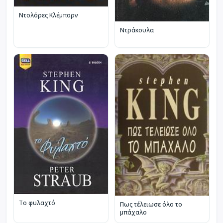
Ντολόρες Κλέμπορν
Ντράκουλα
Το φυλαχτό
Πως τέλειωσε όλο το
μπάχαλο