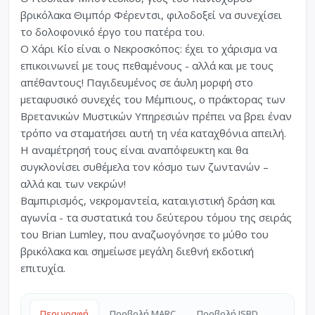
βρικόλακα Θιμπόρ Φέρεντσι, φιλοδοξεί να συνεχίσει
το δολοφονικό έργο του πατέρα του.
Ο Χάρι Κίο είναι ο Νεκροσκόπος: έχει το χάρισμα να
επικοινωνεί με τους πεθαμένους - αλλά και με τους
απέθαντους! Παγιδευμένος σε άυλη μορφή στο
μεταφυσικό συνεχές του Μέμπιους, ο πράκτορας των
Βρετανικών Μυστικών Υπηρεσιών πρέπει να βρει έναν
τρόπο να σταματήσει αυτή τη νέα καταχθόνια απειλή.
Η αναμέτρησή τους είναι αναπόφευκτη και θα
συγκλονίσει συθέμελα τον κόσμο των ζωντανών –
αλλά και των νεκρών!
Βαμπιρισμός, νεκρομαντεία, καταιγιστική δράση και
αγωνία - τα συστατικά του δεύτερου τόμου της σειράς
του Brian Lumley, που αναζωογόνησε το μύθο του
βρικόλακα και σημείωσε μεγάλη διεθνή εκδοτική
επιτυχία.
Περιγραφή
Προβολή MARC
Προβολή ISBD