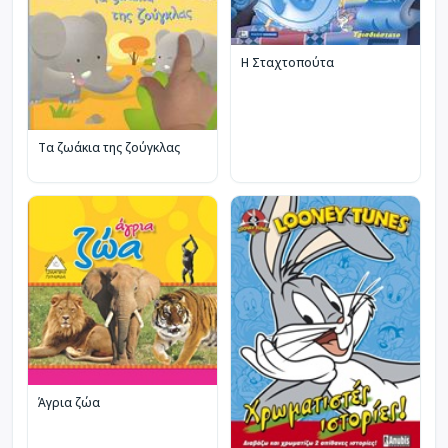
Η Σταχτοπούτα
Τα ζωάκια της ζούγκλας
Άγρια ζώα