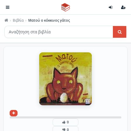
Βιβλία
Ματού ο κόκκινος γάτος
0
0