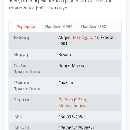
ανοιξιάτικο αεράκι. Κάποια μέρα ο Ματού, εκεί που
τριγυρνούσε βρήκε ένα αυγό...
Περιγραφή
Προβολή MARC
Προβολή ISBD
Έκδοση
Αθήνα,
Μεταίχμιο
, 1η έκδοση,
2001
Μορφή
Βιβλίο
Τίτλος
Rouge Matou
Πρωτοτύπου
Γλώσσα
Γαλλικά
Πρωτοτύπου
Θέματα
Παιδικά βιβλία,
Μεταφρασμένα
ISBN
960-375-285-1
ISBN-13
978-960-375-285-1