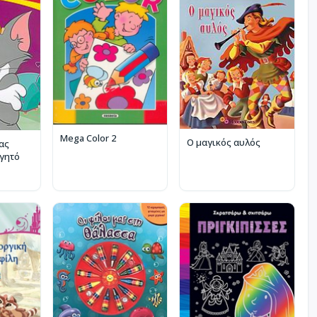
Mega Color 2
Ο μαγικός αυλός
 ας
γητό