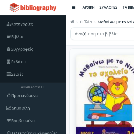
ΑΡΧΙΚΗ
ΣΥΛΛΟΓΕΣ
ΤΑ ΒΙ
Βιβλία
Μαθαίνω με το Ντί
Κατηγορίες
Βιβλία
Συγγραφείς
Εκδότες
Σειρές
ΑΝΑΚΑΛΎΨΤΕ
Προτεινόμενα
Δημοφιλή
Βραβευμένα
Τελευταίες Κυκλοφορίες