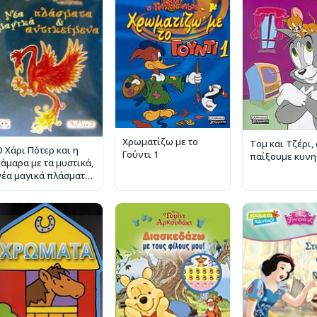
Χρωματίζω με το
Τομ και Τζέρι,
Ο Χάρι Πότερ και η
Γούντι 1
παίξουμε κυνη
κάμαρα με τα μυστικά,
νέα μαγικά πλάσματα
και αντικείμενα