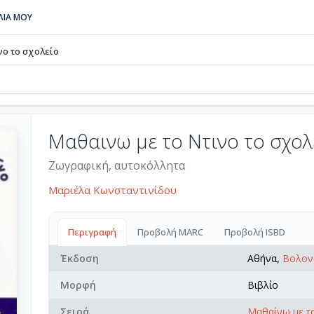
ΒΛΙΑ ΜΟΥ
νο το σχολείο
Μαθαινω με το Ντινο το σχολ
Ζωγραφική, αυτοκόλλητα
Μαριέλα Κωνσταντινίδου
Περιγραφή
Προβολή MARC
Προβολή ISBD
Έκδοση
Αθήνα,
Βολον
Μορφή
Βιβλίο
Σειρά
Μαθαίνω με το