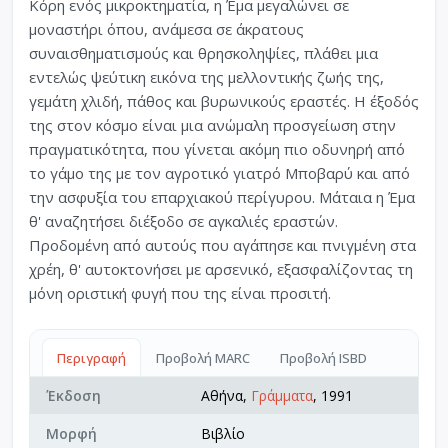
Κόρη ενός μικροκτηματία, η Έμα μεγαλώνει σε
μοναστήρι όπου, ανάμεσα σε άκρατους
συναισθηματισμούς και θρησκοληψίες, πλάθει μια
εντελώς ψεύτικη εικόνα της μελλοντικής ζωής της,
γεμάτη χλιδή, πάθος και βυρωνικούς εραστές. Η έξοδός
της στον κόσμο είναι μια ανώμαλη προσγείωση στην
πραγματικότητα, που γίνεται ακόμη πιο οδυνηρή από
το γάμο της με τον αγροτικό γιατρό Μποβαρύ και από
την ασφυξία του επαρχιακού περίγυρου. Μάταια η Έμα
θ' αναζητήσει διέξοδο σε αγκαλιές εραστών.
Προδομένη από αυτούς που αγάπησε και πνιγμένη στα
χρέη, θ' αυτοκτονήσει με αρσενικό, εξασφαλίζοντας τη
μόνη οριστική φυγή που της είναι προσιτή.
Περιγραφή
Προβολή MARC
Προβολή ISBD
Έκδοση
Αθήνα,
Γράμματα
, 1991
Μορφή
Βιβλίο