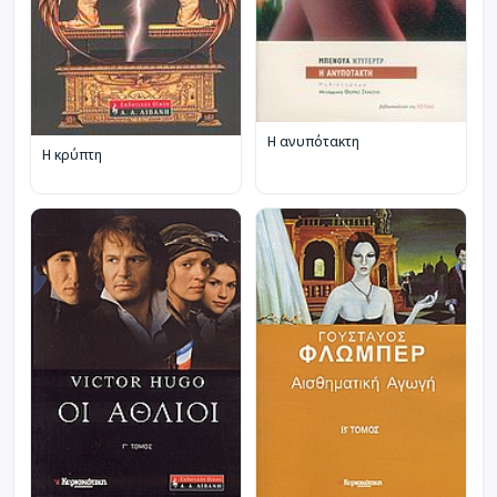
Η ανυπότακτη
Η κρύπτη