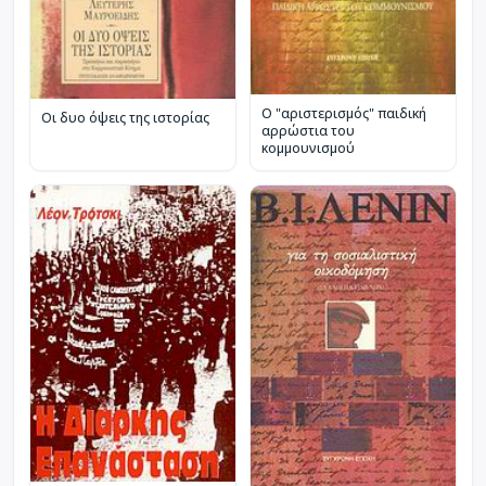
Ο "αριστερισμός" παιδική
Οι δυο όψεις της ιστορίας
αρρώστια του
κομμουνισμού