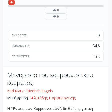
0
0
0
ΣΥΛΛΟΓΈΣ
546
ΕΜΦΑΝΊΣΕΙΣ
138
ΕΠΙΣΚΈΠΤΕΣ
Μανιφεστο του κομμουνιστικου
κομματος
Karl Marx
,
Friedrich Engels
Μετάφραση:
Μιλτιάδης Πορφυρογένης
Η "Ένωση των Κομμουνιστών", διεθνής εργατική