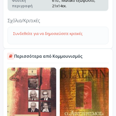
Φυσική
61σ., Μαλακό εξώφυλλο,
περιγραφή
21x14εκ.
Σχόλια/Κριτικές
Συνδεθείτε για να δημοσιεύσετε κριτικές
Περισσότερα από Κομμουνισμός