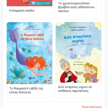
Το χριστουγεννιάτικο
βραβείο ενός αδέσποτου
Η κλεμμένη σκάλα
σκύλου
Δύο σταγόνες νερού σε
Το θαυμαστό ταξίδι της
απίθανες περιπέτειες
νόνας Χελώνας
Περισσότερα