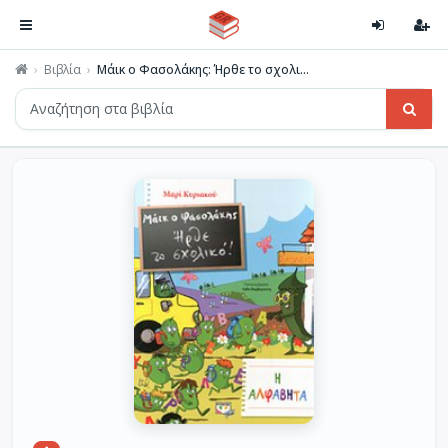
Βιβλία
Μάικ ο Φασολάκης: Ήρθε το σχολι...