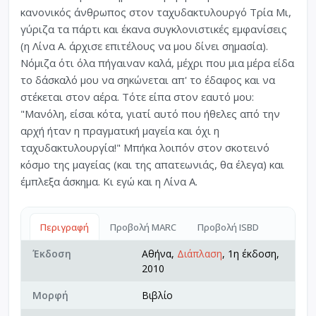
κανονικός άνθρωπος στον ταχυδακτυλουργό Τρία Μι,
γύριζα τα πάρτι και έκανα συγκλονιστικές εμφανίσεις
(η Λίνα Α. άρχισε επιτέλους να μου δίνει σημασία).
Νόμιζα ότι όλα πήγαιναν καλά, μέχρι που μια μέρα είδα
το δάσκαλό μου να σηκώνεται απ' το έδαφος και να
στέκεται στον αέρα. Τότε είπα στον εαυτό μου:
"Μανόλη, είσαι κότα, γιατί αυτό που ήθελες από την
αρχή ήταν η πραγματική μαγεία και όχι η
ταχυδακτυλουργία!" Μπήκα λοιπόν στον σκοτεινό
κόσμο της μαγείας (και της απατεωνιάς, θα έλεγα) και
έμπλεξα άσκημα. Κι εγώ και η Λίνα Α.
Περιγραφή
Προβολή MARC
Προβολή ISBD
Έκδοση
Αθήνα,
Διάπλαση
, 1η έκδοση,
2010
Μορφή
Βιβλίο