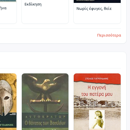
Εκδίκηση
θήνα
Νωρίς έφυγες, θείε
Περισσότερα