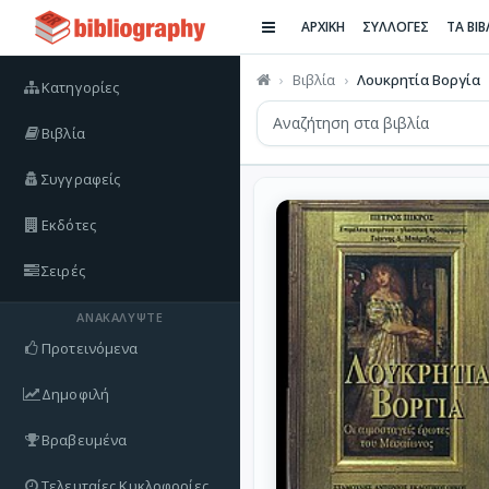
ΑΡΧΙΚΗ
ΣΥΛΛΟΓΕΣ
ΤΑ ΒΙ
Βιβλία
Λουκρητία Βοργία
Κατηγορίες
Βιβλία
Συγγραφείς
Εκδότες
Σειρές
ΑΝΑΚΑΛΎΨΤΕ
Προτεινόμενα
Δημοφιλή
Βραβευμένα
Τελευταίες Κυκλοφορίες