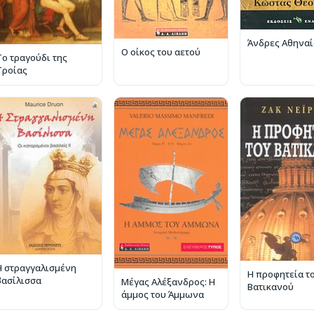
Άνδρες Αθηναί
Ο οίκος του αετού
Το τραγούδι της
Τροίας
Η στραγγαλισμένη
Η προφητεία τ
βασίλισσα
Μέγας Αλέξανδρος: Η
Βατικανού
άμμος του Άμμωνα