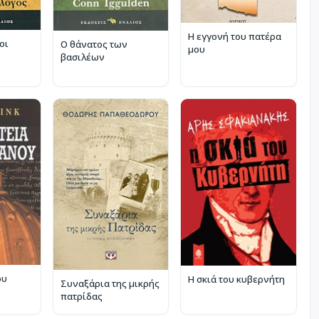
Η εγγονή του πατέρα
οι
Ο θάνατος των
μου
βασιλέων
ου
Η σκιά του κυβερνήτη
Συναξάρια της μικρής
πατρίδας