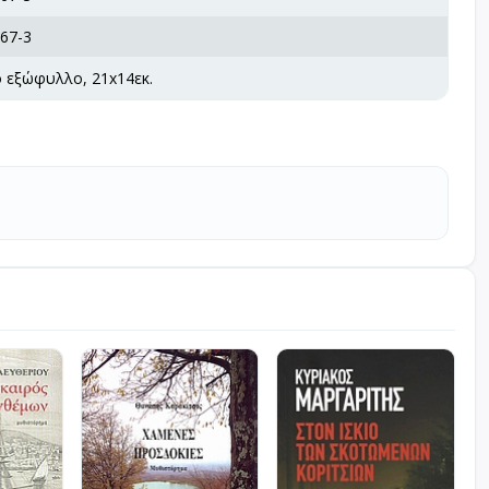
67-3
ό εξώφυλλο, 21x14εκ.