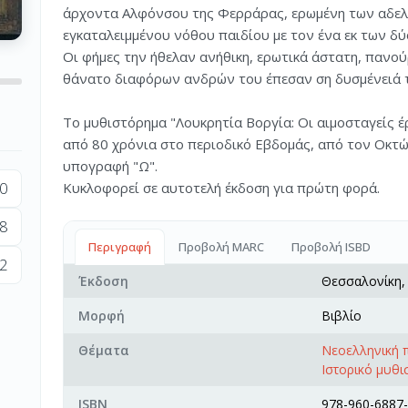
άρχοντα Αλφόνσου της Φερράρας, ερωμένη των αδελφ
εγκαταλειμμένου νόθου παιδίου με τον ένα εκ των δύ
Οι φήμες την ήθελαν ανήθικη, ερωτικά άστατη, πανού
θάνατο διαφόρων ανδρών του έπεσαν ση δυσμένειά τ
Το μυθιστόρημα "Λουκρητία Βοργία: Οι αιμοσταγείς έ
από 80 χρόνια στο περιοδικό Εβδομάς, από τον Οκτώ
υπογραφή "Ω".
0
Κυκλοφορεί σε αυτοτελή έκδοση για πρώτη φορά.
8
Περιγραφή
Προβολή MARC
Προβολή ISBD
2
Έκδοση
Θεσσαλονίκη
Μορφή
Βιβλίο
Θέματα
Νεοελληνική 
Ιστορικό μυθι
ISBN
978-960-6887-