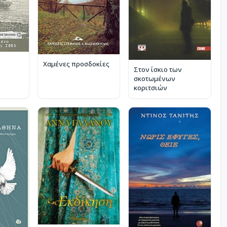
Χαμένες προσδοκίες
Στον ίσκιο των
σκοτωμένων
κοριτσιών