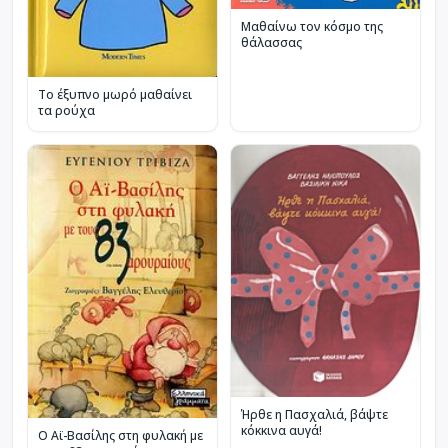
Μαθαίνω τον κόσμο της
θάλασσας
Το έξυπνο μωρό μαθαίνει
τα ρούχα
Ήρθε η Πασχαλιά, βάψτε
κόκκινα αυγά!
Ο Αϊ-Βασίλης στη φυλακή με