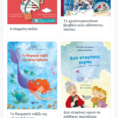
Το χριστουγεννιάτικο
βραβείο ενός αδέσποτου
Η κλεμμένη σκάλα
σκύλου
Δύο σταγόνες νερού σε
Το θαυμαστό ταξίδι της
απίθανες περιπέτειες