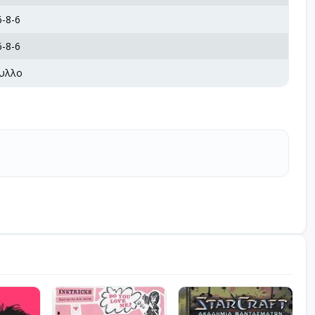
-8-6
-8-6
υλλο