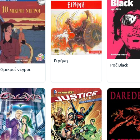
Ειρήνη
Ροζ Black
10 μικροί νέγροι