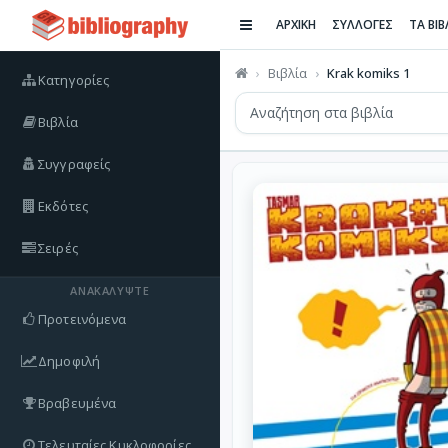
ΑΡΧΙΚΗ
ΣΥΛΛΟΓΕΣ
ΤΑ ΒΙ
Βιβλία
Krak komiks 1
Κατηγορίες
Βιβλία
Συγγραφείς
Εκδότες
Σειρές
ΑΝΑΚΑΛΎΨΤΕ
Προτεινόμενα
Δημοφιλή
Βραβευμένα
Τελευταίες Κυκλοφορίες