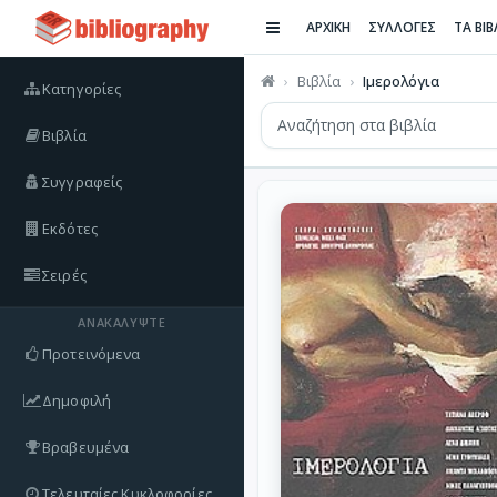
ΑΡΧΙΚΗ
ΣΥΛΛΟΓΕΣ
ΤΑ ΒΙ
Βιβλία
Ιμερολόγια
Κατηγορίες
Βιβλία
Συγγραφείς
Εκδότες
Σειρές
ΑΝΑΚΑΛΎΨΤΕ
Προτεινόμενα
Δημοφιλή
Βραβευμένα
Τελευταίες Κυκλοφορίες