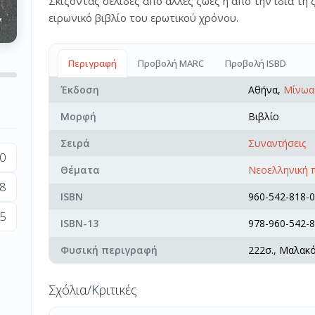
Σκίζοντας σελίδες από άλλες ζωές ή από την ίδια τη 
ειρωνικό βιβλίο του ερωτικού χρόνου.
Περιγραφή
Προβολή MARC
Προβολή ISBD
Έκδοση
Αθήνα,
Μίνωα
Μορφή
Βιβλίο
Σειρά
Συναντήσεις
0
Θέματα
Νεοελληνική 
8
ISBN
960-542-818-0
5
ISBN-13
978-960-542-8
Φυσική περιγραφή
222σ., Μαλακ
Σχόλια/Κριτικές