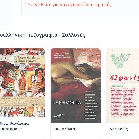
Συνδεθείτε για να δημοσιεύσετε κριτικές
οελληνική πεζογραφία - Συλλογές
Οκτώ θανάσιμα
αμαρτήματα
Ιμερολόγια
62 φωνές