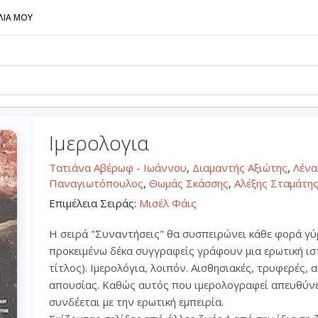
ΒΛΙΑ ΜΟΥ
Ιμερολογια
Τατιάνα Αβέρωφ - Ιωάννου
,
Διαμαντής Αξιώτης
,
Λένα
Παναγιωτόπουλος
,
Θωμάς Σκάσσης
,
Αλέξης Σταμάτη
Επιμέλεια Σειράς:
Μισέλ Φάις
Η σειρά "Συναντήσεις" θα συσπειρώνει κάθε φορά γ
προκειμένω δέκα συγγραφείς γράφουν μια ερωτική ισ
τίτλος). Ιμερολόγια, λοιπόν. Αισθησιακές, τρυφερές,
απουσίας. Καθώς αυτός που ιμερολογραφεί απευθύνετ
συνδέεται με την ερωτική εμπειρία.