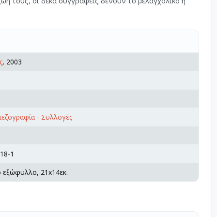
ζωή τους, οι δέκα συγγραφείς δένουν το μελαγχολικό ή
ς
, 2003
πεζογραφία - Συλλογές
18-1
ό εξώφυλλο, 21x14εκ.