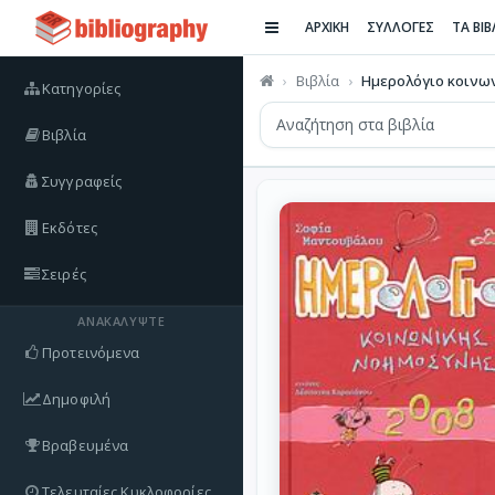
ΑΡΧΙΚΗ
ΣΥΛΛΟΓΕΣ
ΤΑ ΒΙ
Βιβλία
Ημερολόγιο κοινων
Κατηγορίες
Βιβλία
Συγγραφείς
Εκδότες
Σειρές
ΑΝΑΚΑΛΎΨΤΕ
Προτεινόμενα
Δημοφιλή
Βραβευμένα
Τελευταίες Κυκλοφορίες