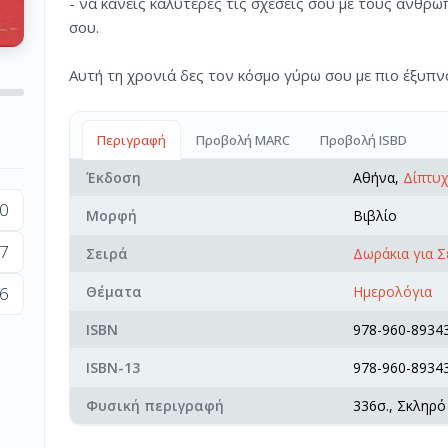
- να κάνεις καλύτερες τις σχέσεις σου με τους ανθ
σου.
Αυτή τη χρονιά δες τον κόσμο γύρω σου με πιο έξυπνο 
Περιγραφή
Προβολή MARC
Προβολή ISBD
Έκδοση
Αθήνα,
Δίπτυ
0
Μορφή
Βιβλίο
7
Σειρά
Δωράκια για Σ
Θέματα
Ημερολόγια
6
ISBN
978-960-89343
ISBN-13
978-960-89343
Φυσική περιγραφή
336σ., Σκληρό