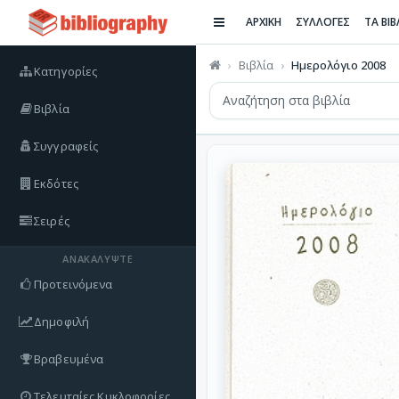
ΑΡΧΙΚΗ
ΣΥΛΛΟΓΕΣ
ΤΑ ΒΙ
Βιβλία
Ημερολόγιο 2008
Κατηγορίες
Βιβλία
Συγγραφείς
Εκδότες
Σειρές
ΑΝΑΚΑΛΎΨΤΕ
Προτεινόμενα
Δημοφιλή
Βραβευμένα
Τελευταίες Κυκλοφορίες