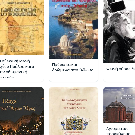
Η Αθωνική Μονή
Πρόσωπα και
Αγίου Παύλου κατά
Φωνή αύρας λε
δρώμενα στον Άθωνα
την οθωμανική
περίοδο
Αγιορείτικο
προσκύνημα