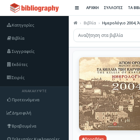
ΑΡΧΙΚΗ
ΣΥΛΛΟΓΕΣ
ΤΑ ΒΙ
Βιβλία
Ημερολόγιο 2004, 
Κατηγορίες
Βιβλία
Συγγραφείς
Εκδότες
Σειρές
ΑΝΑΚΑΛΎΨΤΕ
Προτεινόμενα
Δημοφιλή
Βραβευμένα
Τελευταίες Κυκλοφορίες
Προσθήκη