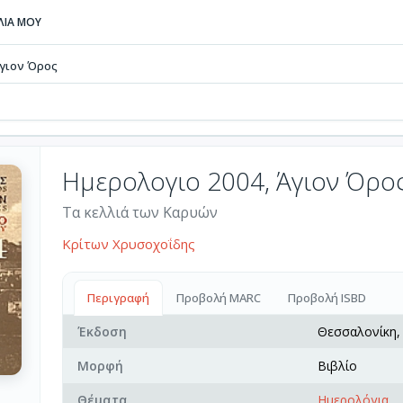
ΒΛΙΑ ΜΟΥ
Άγιον Όρος
Ημερολογιο 2004, Άγιον Όρο
Τα κελλιά των Καρυών
Κρίτων Χρυσοχοΐδης
Περιγραφή
Προβολή MARC
Προβολή ISBD
Έκδοση
Θεσσαλονίκη
Μορφή
Βιβλίο
Θέματα
Ημερολόγια