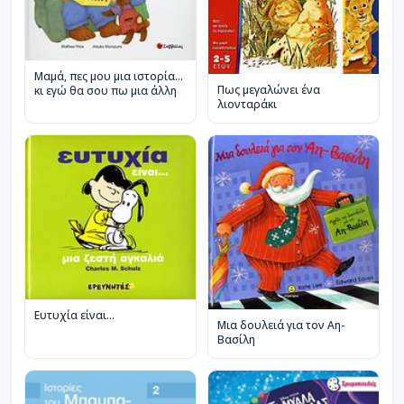
Μαµά, πες µου µια ιστορία…
Πως μεγαλώνει ένα
κι εγώ θα σου πω µια άλλη
λιονταράκι
Ευτυχία είναι...
Μια δουλειά για τον Αη-
Βασίλη