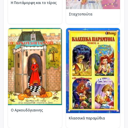
Η Πεντάμορφη και το τέρας
Σταχτοπούτα
Ο Αρκουδόγιαννης
Κλασσικά παραμύθια