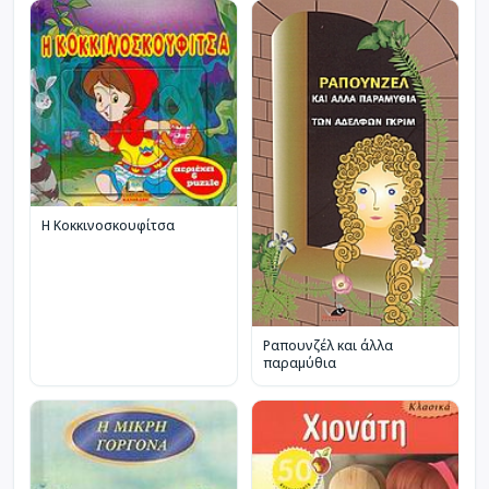
Η Κοκκινοσκουφίτσα
Ραπουνζέλ και άλλα
παραμύθια