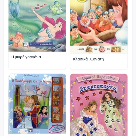
Η μικρή γοργόνα
Κλασικά: Χιονάτη