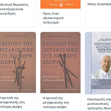
Άλλες διαστάσ
Ολιστική θεραπεία,
βιοενέργεια και
Προς έναν
συνείδηση
ηλιοκεντρικό
πολιτισμό
 κριτική της
Η κριτική της
Εσωτερικές κα
μεταφυσικής στη
μεταφυσικής στη
μυστικιστικές
νεότερη σκέψη
νεότερη σκέψη
εμπειρίες Νικο