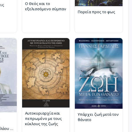
Ο Θεός και το
εις
εξελισσόμενο σύμπαν
Πορεία προς το φως
Αυτοκυριαρχία και
Υπάρχει ζωή μετά τον
ι
πεπρωμένο με τους
θάνατο
κύκλους της ζωής
λάου Α.