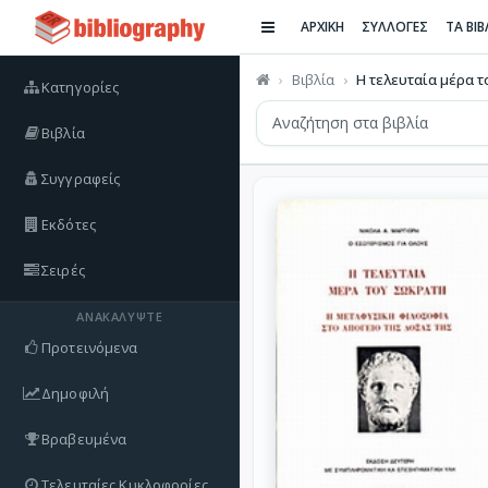
ΑΡΧΙΚΗ
ΣΥΛΛΟΓΕΣ
ΤΑ ΒΙ
Βιβλία
Η τελευταία μέρα 
Κατηγορίες
Βιβλία
Συγγραφείς
Εκδότες
Σειρές
ΑΝΑΚΑΛΎΨΤΕ
Προτεινόμενα
Δημοφιλή
Βραβευμένα
Τελευταίες Κυκλοφορίες