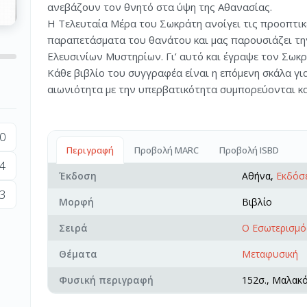
ανεβάζουν τον θνητό στα ύψη της Αθανασίας.
Η Τελευταία Μέρα του Σωκράτη ανοίγει τις προοπτικέ
παραπετάσματα του θανάτου και μας παρουσιάζει τη
Ελευσινίων Μυστηρίων. Γι’ αυτό και έγραψε τον Σωκρ
Κάθε βιβλίο του συγγραφέα είναι η επόμενη σκάλα γ
αιωνιότητα με την υπερβατικότητα συμπορεύονται κα
0
Περιγραφή
Προβολή MARC
Προβολή ISBD
4
Έκδοση
Αθήνα,
Εκδόσε
3
Μορφή
Βιβλίο
Σειρά
Ο Εσωτερισμό
Θέματα
Μεταφυσική
Φυσική περιγραφή
152σ., Μαλακ