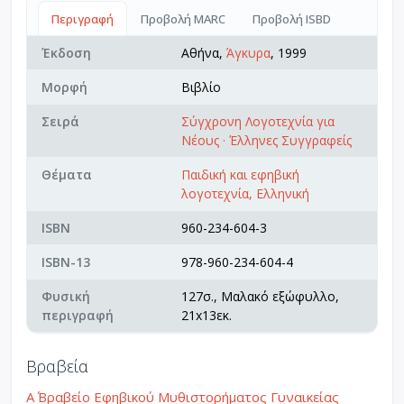
Περιγραφή
Προβολή MARC
Προβολή ISBD
Έκδοση
Αθήνα,
Άγκυρα
, 1999
Μορφή
Βιβλίο
Σειρά
Σύγχρονη Λογοτεχνία για
Νέους · Έλληνες Συγγραφείς
Θέματα
Παιδική και εφηβική
λογοτεχνία, Ελληνική
ISBN
960-234-604-3
ISBN-13
978-960-234-604-4
Φυσική
127σ., Μαλακό εξώφυλλο,
περιγραφή
21x13εκ.
Βραβεία
Α΄ Βραβείο Εφηβικού Μυθιστορήματος Γυναικείας