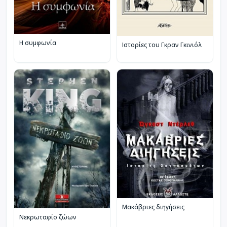
Η συμφωνία
Ιστορίες του Γκραν Γκινιόλ
Μακάβριες διηγήσεις
Νεκρωταφίο ζώων