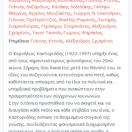
Καναούτη
,
Αλέξανδρος Κιουπκιολής
,
Γιάννης Κτενάς
,
Γιάννης Λαζαράτος
,
Κανάκης Λελεδάκης
,
Γκόλφω
Μαγγίνη
,
Άγγελος Μουζακίτης
,
Γιώργος Ν. Οικονόμου
,
Γιάννης Πρελορέντζος
,
Βασίλης Ρωμανός
,
Σωτήρης
Σιαμανδούρας
,
Γεράσιμος Στεφανάτος
,
Αλέξανδρος
Σχισμένος
,
Yavor Tarinski
,
Γιώργος Φαράκλας
Επιμέλεια:
Γιάννης Κτενάς
,
Αλέξανδρος Σχισμένος
Ο Κορνήλιος Καστοριάδης (1922-1997) υπήρξε ένας
από τους σημαντικότερους φιλοσόφους του 20ού
αιώνα. Σήμερα, δύο δεκαετίες μετά τον θάνατό του, οι
ιδέες του συζητιούνται εντονότερα από ποτέ, καθώς
καθίστανται επίκαιρες από τα ίδια τα πολιτικά και
υπαρξιακά προβλήματα που ανακύπτουν στην
πραγματικότητα των σύγχρονων κοινωνιών.
Στην τιτάνεια προσπάθειά του να σκεφτεί και να
διαυγάσει κάθε πεδίο και κάθε στιβάδα του είναι, ο
Καστοριάδης έσπασε τα θεσμισμένα στεγανά της
γνώσης, συνδυάζοντας φαινομενικά διαχωρισμένα
αντικείμενα, όπως η πολιτική σκέψη και πράξη, η