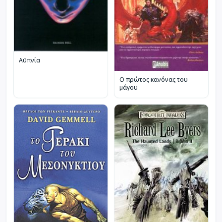
Αϋπνία
Ο πρώτος κανόνας του
μάγου