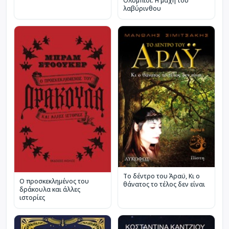
Ολύμπιοι: Η μάχη του
λαβύρινθου
Το δέντρο του Άραϋ, Κι ο
Ο προσκεκλημένος του
θάνατος το τέλος δεν είναι
δράκουλα και άλλες
ιστορίες