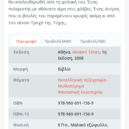
θα απελευθερωθεί από τη φυλακή του. Ένας
πολεμιστής με αθάνατο αίμα στις φλέβες. Ένας άντρας
που οι βουλές του παραμένουν κρυφές ακόμη κι από
τον αέναο Τροχό της Τύχης...
Περιγραφή
Προβολή MARC
Προβολή ISBD
Έκδοση
Αθήνα,
Modern Times
, 1η
έκδοση, 2008
Μορφή
Βιβλίο
Θέματα
Νεοελληνική πεζογραφία -
Μυθιστόρημα
Φανταστική λογοτεχνία
ISBN
978-960-691-156-9
ISBN-13
978-960-691-156-9
Φυσική
671σ., Μαλακό εξώφυλλο,