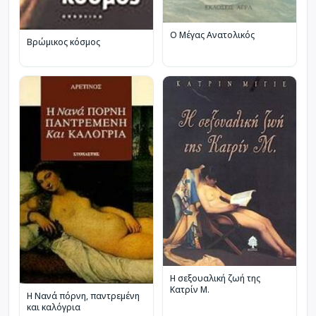
Ο Μέγας Ανατολικός
Βρώμικος κόσμος
Η σεξουαλική ζωή της
Κατρίν Μ.
Η Νανά πόρνη, παντρεμένη
και καλόγρια