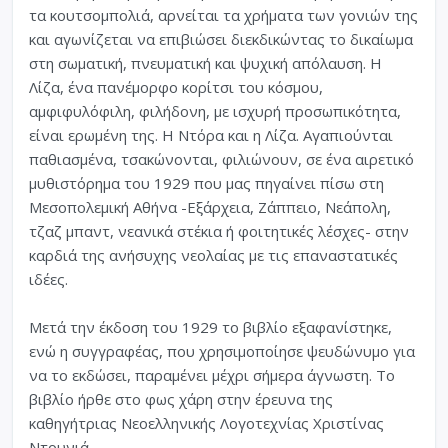
τα κουτσομπολιά, αρνείται τα χρήματα των γονιών της
και αγωνίζεται να επιβιώσει διεκδικώντας το δικαίωμα
στη σωματική, πνευματική και ψυχική απόλαυση. Η
Λίζα, ένα πανέμορφο κορίτσι του κόσμου,
αμφιφυλόφιλη, φιλήδονη, με ισχυρή προσωπικότητα,
είναι ερωμένη της. Η Ντόρα και η Λίζα. Αγαπιούνται
παθιασμένα, τσακώνονται, φιλιώνουν, σε ένα αιρετικό
μυθιστόρημα του 1929 που μας πηγαίνει πίσω στη
Μεσοπολεμική Αθήνα -Εξάρχεια, Ζάππειο, Νεάπολη,
τζαζ μπαντ, νεανικά στέκια ή φοιτητικές λέσχες- στην
καρδιά της ανήσυχης νεολαίας με τις επαναστατικές
ιδέες.
Μετά την έκδοση του 1929 το βιβλίο εξαφανίστηκε,
ενώ η συγγραφέας, που χρησιμοποίησε ψευδώνυμο για
να το εκδώσει, παραμένει μέχρι σήμερα άγνωστη. Το
βιβλίο ήρθε στο φως χάρη στην έρευνα της
καθηγήτριας Νεοελληνικής Λογοτεχνίας Χριστίνας
Ντουνιά.