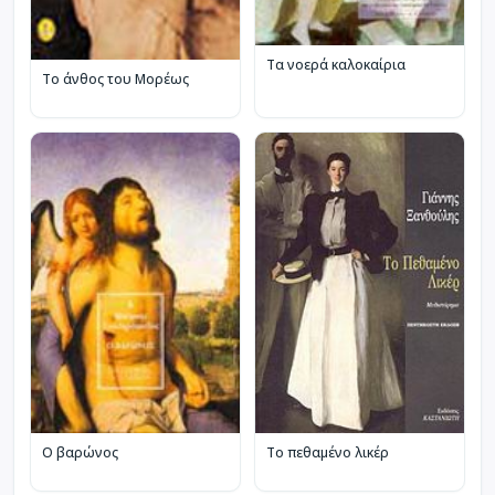
Τα νοερά καλοκαίρια
Το άνθος του Μορέως
Το πεθαμένο λικέρ
Ο βαρώνος