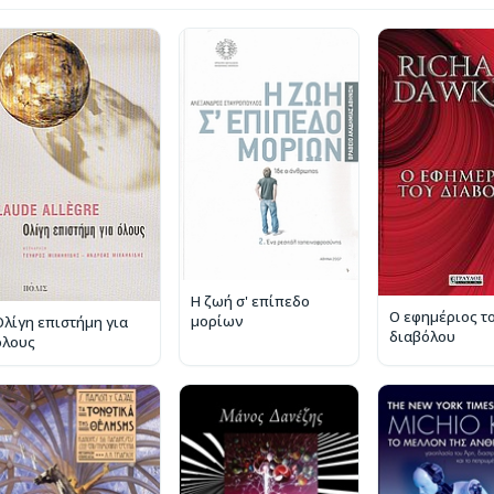
Η ζωή σ' επίπεδο
Ο εφημέριος τ
μορίων
Ολίγη επιστήμη για
διαβόλου
όλους