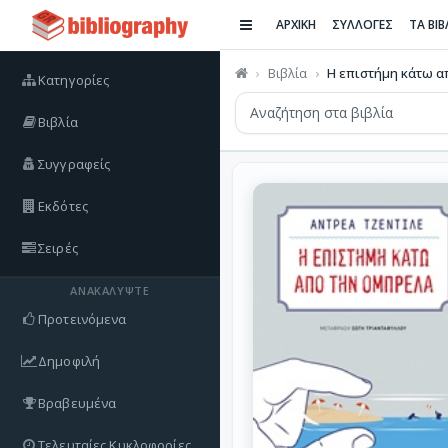
ΑΡΧΙΚΗ
ΣΥΛΛΟΓΕΣ
ΤΑ ΒΙ
Βιβλία
Η επιστήμη κάτω απ
Κατηγορίες
Βιβλία
Συγγραφείς
Εκδότες
Σειρές
ΑΝΑΚΑΛΎΨΤΕ
Προτεινόμενα
Δημοφιλή
Βραβευμένα
Τελευταίες Κυκλοφορίες