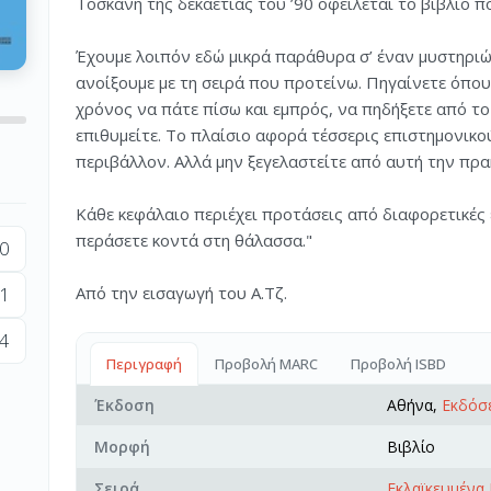
Τοσκάνη της δεκαετίας του ’90 οφείλεται το βιβλίο π
Έχουμε λοιπόν εδώ μικρά παράθυρα σ’ έναν μυστηριώδ
ανοίξουμε με τη σειρά που προτείνω. Πηγαίνετε όπου
χρόνος να πάτε πίσω και εμπρός, να πηδήξετε από τ
επιθυμείτε. Το πλαίσιο αφορά τέσσερις επιστημονικούς
περιβάλλον. Αλλά μην ξεγελαστείτε από αυτή την πρακ
Κάθε κεφάλαιο περιέχει προτάσεις από διαφορετικές 
περάσετε κοντά στη θάλασσα."
0
1
Από την εισαγωγή του Α.Τζ.
4
Περιγραφή
Προβολή MARC
Προβολή ISBD
Έκδοση
Αθήνα,
Εκδόσε
Μορφή
Βιβλίο
Σειρά
Εκλαϊκευμένα 