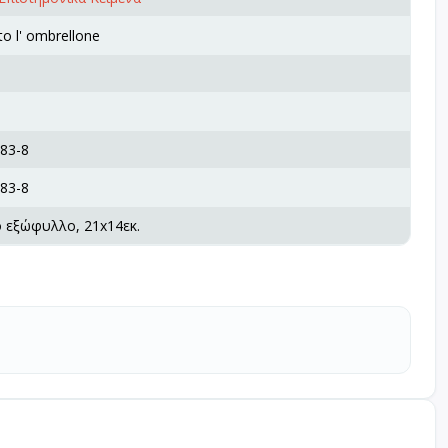
to l' ombrellone
83-8
83-8
ό εξώφυλλο, 21x14εκ.