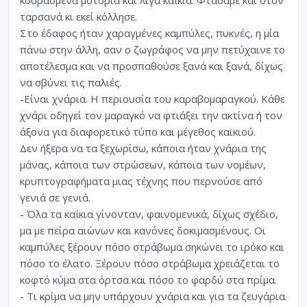
κουρασμένα μοτόρια και λίγα καΐκια. Φτάσαμε και στον
ταρσανά κι εκεί κόλλησε.
Στο έδαφος ήταν χαραγμένες καμπύλες, πυκνές, η μία
πάνω στην άλλη, σαν ο ζωγράφος να μην πετύχαινε το
αποτέλεσμα και να προσπαθούσε ξανά και ξανά, δίχως
να σβύνει τις παλιές.
-Είναι χνάρια. Η περιουσία του καραβομαραγκού. Κάθε
χνάρι οδηγεί τον μαραγκό να φτιάξει την ακτίνα ή τον
άξονα για διαφορετικό τύπο και μέγεθος καϊκιού.
Δεν ήξερα να τα ξεχωρίσω, κάποια ήταν χνάρια της
μάνας, κάποια των στρώσεων, κάποια των νομέων,
κρυπτογραφήματα μιας τέχνης που περνούσε από
γενιά σε γενιά.
- Όλα τα καΐκια γίνονταν, φαινομενικά, δίχως σχέδιο,
μα με πείρα αιώνων και κανόνες δοκιμασμένους. Οι
καμπύλες ξέρουν πόσο στράβωμα σηκώνει το ιρόκο και
πόσο το έλατο. Ξέρουν πόσο στράβωμα χρειάζεται το
κοφτό κύμα στα όρτσα και πόσο το φαρδύ στα πρίμα.
- Τι κρίμα να μην υπάρχουν χνάρια και για τα ζευγάρια.