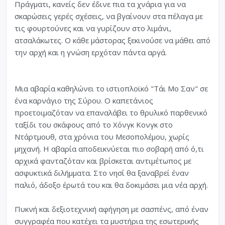
Πράγματι, κανείς δεν έδινε πια τα χνάρια για να
σκαρώσεις γερές σχέσεις, να βγαίνουν στα πέλαγα με
τις φουρτούνες και να γυρίζουν στο λιμάνι,
ατσαλάκωτες. Ο κάθε μάστορας ξεκινούσε να μάθει από
την αρχή και η γνώση ερχόταν πάντα αργά.
Μια αβαρία καθηλώνει το ιστιοπλοϊκό "Τάι Μο Σαν" σε
ένα καρνάγιο της Σύρου. Ο καπετάνιος
προετοιμαζόταν να επαναλάβει το θρυλικό παρθενικό
ταξίδι του σκάφους από το Χόνγκ Κονγκ στο
Ντάρτμουθ, στα χρόνια του Μεσοπολέμου, χωρίς
μηχανή. Η αβαρία αποδεικνύεται πιο σοβαρή από ό,τι
αρχικά φανταζόταν και βρίσκεται αντιμέτωπος με
ασφυκτικά διλήμματα. Στο νησί θα ξαναβρεί έναν
παλιό, άδοξο έρωτά του και θα δοκιμάσει μια νέα αρχή.
Πυκνή και δεξιοτεχνική αφήγηση με σασπένς, από έναν
συγγραφέα που κατέχει τα μυστήρια της εσωτερικής