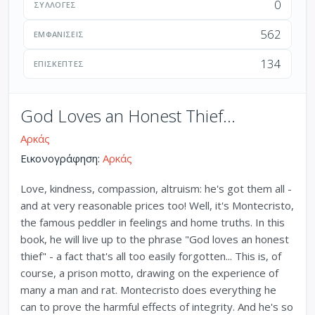
0
ΣΥΛΛΟΓΈΣ
562
ΕΜΦΑΝΊΣΕΙΣ
134
ΕΠΙΣΚΈΠΤΕΣ
God Loves an Honest Thief...
Αρκάς
Εικονογράφηση:
Αρκάς
Love, kindness, compassion, altruism: he's got them all -
and at very reasonable prices too! Well, it's Montecristo,
the famous peddler in feelings and home truths. In this
book, he will live up to the phrase "God loves an honest
thief" - a fact that's all too easily forgotten... This is, of
course, a prison motto, drawing on the experience of
many a man and rat. Montecristo does everything he
can to prove the harmful effects of integrity. And he's so