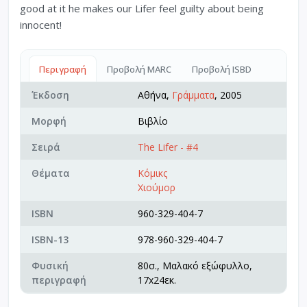
good at it he makes our Lifer feel guilty about being
innocent!
Περιγραφή
Προβολή MARC
Προβολή ISBD
Έκδοση
Αθήνα,
Γράμματα
, 2005
Μορφή
Βιβλίο
Σειρά
The Lifer - #4
Θέματα
Κόμικς
Χιούμορ
ISBN
960-329-404-7
ISBN-13
978-960-329-404-7
Φυσική
80σ., Μαλακό εξώφυλλο,
περιγραφή
17x24εκ.