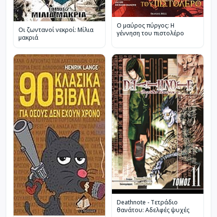
Ο μαύρος πύργος: Η
Οι ζωντανοί νεκροί: Μίλια
γέννηση του πιστολέρο
μακριά
Deathnote - Τετράδιο
θανάτου: Αδελφές ψυχές