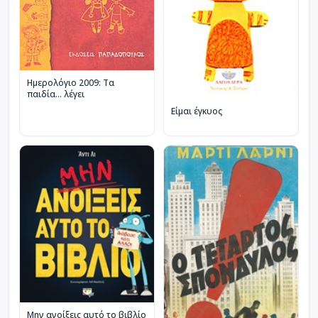
Ημερολόγιο 2009: Τα
παιδία... λέγει
Είμαι έγκυος
Μην ανοίξεις αυτό το βιβλίο