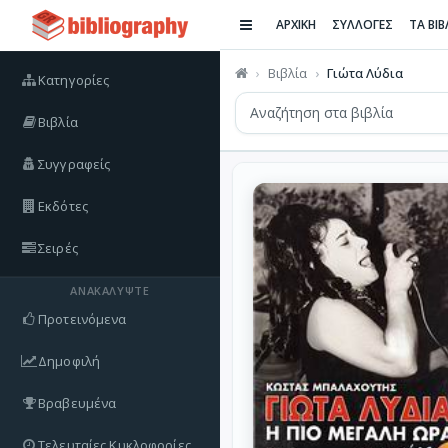
ΑΡΧΙΚΗ
ΣΥΛΛΟΓΕΣ
ΤΑ ΒΙ
Βιβλία
Γιώτα Λύδια
Κατηγορίες
Βιβλία
Συγγραφείς
Εκδότες
Σειρές
ΑΝΑΚΑΛΎΨΤΕ
Προτεινόμενα
Δημοφιλή
Βραβευμένα
Τελευταίες Κυκλοφορίες