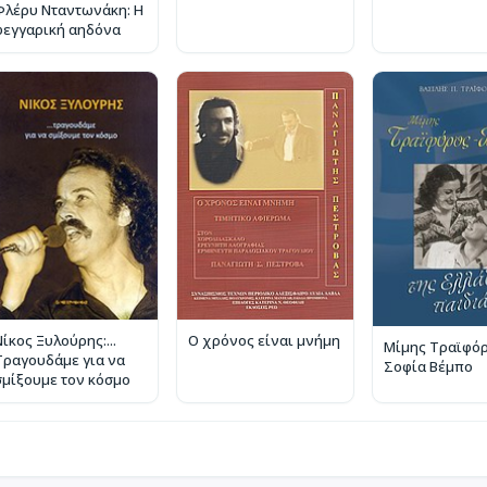
Φλέρυ Νταντωνάκη: Η
φεγγαρική αηδόνα
ίκος Ξυλούρης:...
Ο χρόνος είναι μνήμη
Μίμης Τραϊφόρ
Τραγουδάμε για να
Σοφία Βέμπο
σμίξουμε τον κόσμο