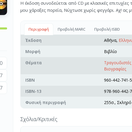
Η έκδοση συνοδεύεται από CD με κλασικές επιτυχίες τ
μου χάραξες πορεία, Νύχτωσε χωρίς φεγγάρι. Αχ! ας μ
Περιγραφή
Προβολή MARC
Προβολή ISBD
Έκδοση
Αθήνα,
Ελληνι
Μορφή
Βιβλίο
0
Θέματα
Τραγουδιστές 
Βιογραφίες
7
ISBN
960-442-741-5
7
ISBN-13
978-960-442-7
Φυσική περιγραφή
255σ., Σκληρό
Σχόλια/Κριτικές