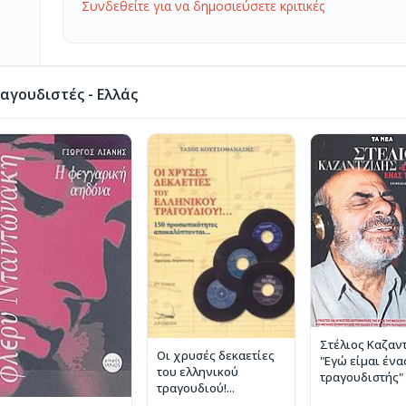
Συνδεθείτε για να δημοσιεύσετε κριτικές
αγουδιστές - Ελλάς
Στέλιος Καζαντ
Οι χρυσές δεκαετίες
"Εγώ είμαι ένα
του ελληνικού
τραγουδιστής"
τραγουδιού!...