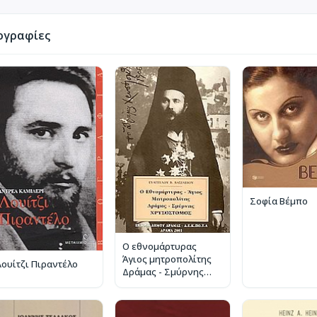
ογραφίες
Σοφία Βέμπο
Ο εθνομάρτυρας
Άγιος μητροπολίτης
Λουίτζι Πιραντέλο
Δράμας - Σμύρνης
Χρυσόστομος