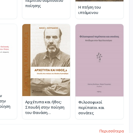
πέμπτου συμποσίου
ποίησης
Η πτήση του
ιπτάμενου
ν
την
Αρχέτυπα και ήθος:
Φιλοσοφικοί
ποίηση
Σπουδή στην ποίηση
περίπατοι και
του Θανάση
σονάτες
Κωσταβάρα
Περισσότερα