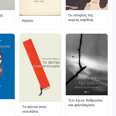
ης
Οι ιστορίες της
κυρίας καρδίας
Ηγησώ
Ό,τι έγινε: Άνθρωποι
και φαντάσματα
Το σκίτσο στην
ντουλάπα