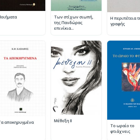
Ποιήματα
Των στίχων σιωπή,
Η περιπέτεια τ
της Πανδώρας
γραφής
επινίκια...
Μέθεξη II
Τα αποκηρυγμένα
Το ωραίο το
φτιάχνεις