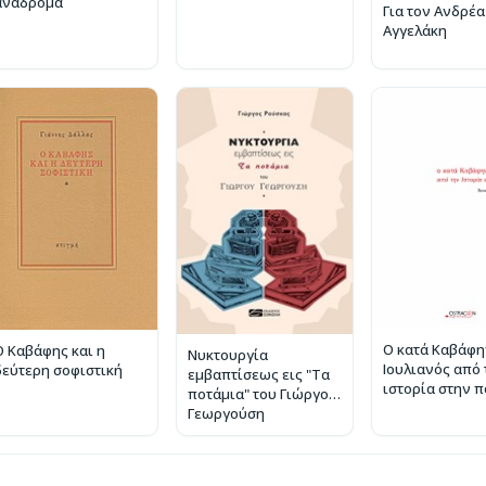
ανάδρομα
Για τον Ανδρέα
Αγγελάκη
Ο κατά Καβάφη
Ο Καβάφης και η
Νυκτουργία
Ιουλιανός από 
δεύτερη σοφιστική
εμβαπτίσεως εις "Τα
ιστορία στην 
ποτάμια" του Γιώργου
Γεωργούση