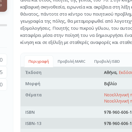
καβαφική σκηνοθεσία, ειρωνεία και ακρίβεια στη λέξη
θάνατος, πάντοτε στο κέντρο του ποιητικού προβλημα
γεωγραφία της πόλης, θα μεταμορφωθεί από λογοτεχν
εξομολογήσεις. Ποιητής του πικρού γέλιου, του αυτο
καταφέρει μέσα στην ποίησή του να δημιουργήσει ένα
κίνηση και σε εξέλιξη με σταθερές αναφορές και σταθ
0
Περιγραφή
Προβολή MARC
Προβολή ISBD
5
Έκδοση
Αθήνα,
Εκδόσ
Μορφή
Βιβλίο
0
Θέματα
Νεοελληνική 
Νεοελληνική π
ISBN
978-960-606-1
ISBN-13
978-960-606-1