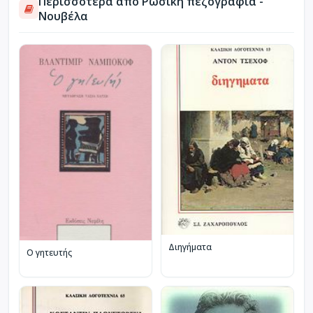
Περισσότερα από Ρωσική πεζογραφία -
Νουβέλα
Διηγήματα
Ο γητευτής