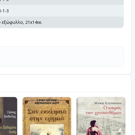
-1-3
ό εξώφυλλο, 21x14εκ.