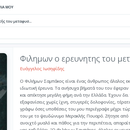
ΒΛΙΑ ΜΟΥ
ής του μεταφυσ...
Φιλημων ο ερευνητης του με
Ευάγγελος Ιωσηφίδης
Ο Φιλήμων Σαμπάκος είναι ένας άνθρωπος άλαλος εκ 
ιδιωτική έρευνα. Τα ανήσυχα βήματά του τον έφεραν
και απέκτησε μεγάλη φήμη ανά την Ελλάδα. Έχουν δει
εξαφανίσεις χωρίς ίχνη, στυγερές δολοφονίες, τέρατ
γράφω όσες υποθέσεις του μου περιέγραψε μέχρι τώ
του με το ψευδώνυμο Μερακλής Πουαρό. Ζήτησε από ε
ανοιχτό μυαλό και πάθος για την περιπέτεια, απαρα
μας ταξιδέψει. "Ο Φιλήμων Σαμπάκος, άλαλος εκ γενε