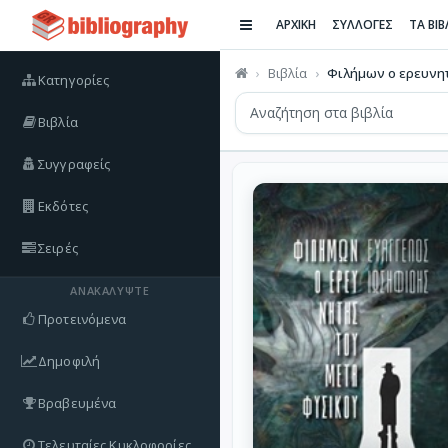
ΑΡΧΙΚΗ
ΣΥΛΛΟΓΕΣ
ΤΑ ΒΙ
Βιβλία
Φιλήμων ο ερευνητ
Κατηγορίες
Βιβλία
Συγγραφείς
Εκδότες
Σειρές
ΑΝΑΚΑΛΎΨΤΕ
Προτεινόμενα
Δημοφιλή
Βραβευμένα
Τελευταίες Κυκλοφορίες