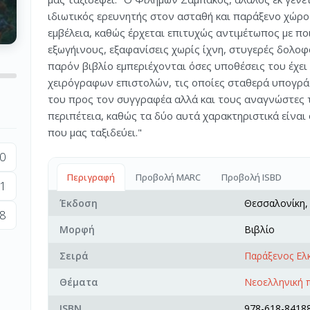
ιδιωτικός ερευνητής στον ασταθή και παράξενο χώρο
εμβέλεια, καθώς έρχεται επιτυχώς αντιμέτωπος με πο
εξωγήινους, εξαφανίσεις χωρίς ίχνη, στυγερές δολοφ
παρόν βιβλίο εμπεριέχονται όσες υποθέσεις του έχε
χειρόγραφων επιστολών, τις οποίες σταθερά υπογρ
του προς τον συγγραφέα αλλά και τους αναγνώστες τ
περιπέτεια, καθώς τα δύο αυτά χαρακτηριστικά είναι
που μας ταξιδεύει."
0
Περιγραφή
Προβολή MARC
Προβολή ISBD
1
Έκδοση
Θεσσαλονίκη
8
Μορφή
Βιβλίο
Σειρά
Παράξενος Ελ
Θέματα
Νεοελληνική 
ISBN
978-618-84188