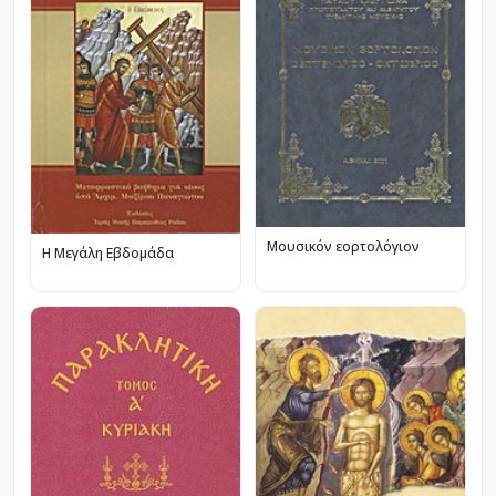
Μουσικόν εορτολόγιον
Η Μεγάλη Εβδομάδα