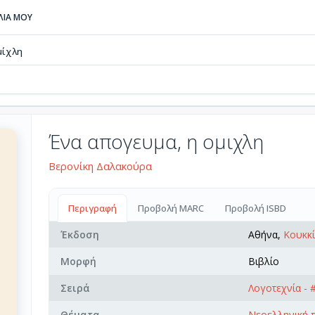
ΒΛΙΑ ΜΟΥ
μίχλη
Ένα απογευμα, η ομιχλη
Βερονίκη Δαλακούρα
Περιγραφή
Προβολή MARC
Προβολή ISBD
Έκδοση
Αθήνα,
Κουκκ
Μορφή
Βιβλίο
Σειρά
Λογοτεχνία - 
Θέματα
Νεοελληνική 