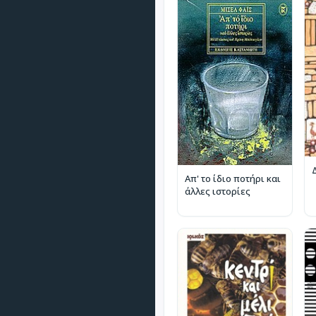
Απ' το ίδιο ποτήρι και
άλλες ιστορίες