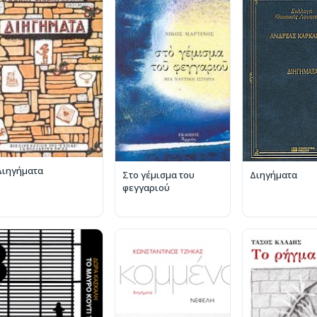
Διηγήματα
Στο γέμισμα του
Διηγήματα
φεγγαριού