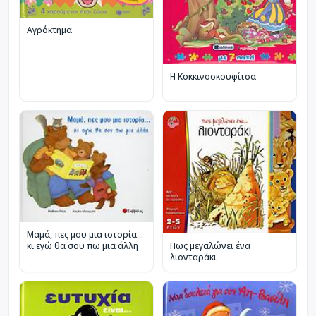
Αγρόκτημα
Η Κοκκινοσκουφίτσα
Μαµά, πες µου µια ιστορία…
Πως μεγαλώνει ένα
κι εγώ θα σου πω µια άλλη
λιονταράκι