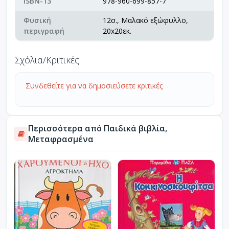
ISBN-13
978-960-699-857-7
Φυσική
12σ., Μαλακό εξώφυλλο,
περιγραφή
20x20εκ.
Σχόλια/Κριτικές
Συνδεθείτε για να δημοσιεύσετε κριτικές
Περισσότερα από Παιδικά βιβλία,
Μεταφρασμένα