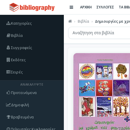
ΑΡΧΙΚΗ
ΣΥΛΛΟΓΕΣ
ΤΑ ΒΙ
Βιβλία
Δημιουργίες με χρώ
Κατηγορίες
Βιβλία
Συγγραφείς
Εκδότες
Σειρές
ΑΝΑΚΑΛΎΨΤΕ
Προτεινόμενα
Δημοφιλή
Βραβευμένα
Τελευταίες Κυκλοφορίες