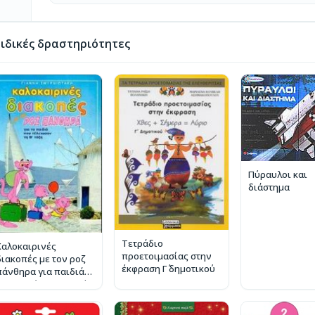
ιδικές δραστηριότητες
Πύραυλοι και
διάστημα
Τετράδιο
Καλοκαιρινές
προετοιμασίας στην
διακοπές με τον ροζ
έκφραση Γ΄ δημοτικού
πάνθηρα για παιδιά
που τελείωσαν τη Β΄
τάξη του δημοτικού