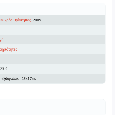
,
Μικρός Πρίγκηπας
, 2005
γή
τηριότητες
23-9
ό εξώφυλλο, 23x17εκ.