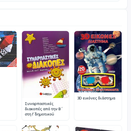
3D εικόνες διάστημα
Συναρπαστικές
διακοπές από την Β΄
στη Γ΄ δημοτικού