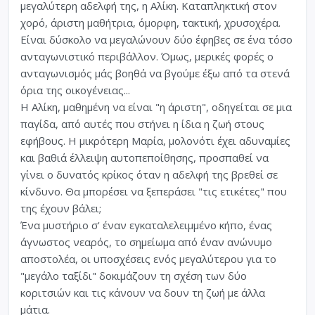
μεγαλύτερη αδελφή της, η Αλίκη. Καταπληκτική στον
χορό, άριστη μαθήτρια, όμορφη, τακτική, χρυσοχέρα.
Είναι δύσκολο να μεγαλώνουν δύο έφηβες σε ένα τόσο
ανταγωνιστικό περιβάλλον. Όμως, μερικές φορές ο
ανταγωνισμός μάς βοηθά να βγούμε έξω από τα στενά
όρια της οικογένειας...
Η Αλίκη, μαθημένη να είναι "η άριστη", οδηγείται σε μια
παγίδα, από αυτές που στήνει η ίδια η ζωή στους
εφήβους. Η μικρότερη Μαρία, μολονότι έχει αδυναμίες
και βαθιά έλλειψη αυτοπεποίθησης, προσπαθεί να
γίνει ο δυνατός κρίκος όταν η αδελφή της βρεθεί σε
κίνδυνο. Θα μπορέσει να ξεπεράσει "τις ετικέτες" που
της έχουν βάλει;
Ένα μυστήριο σ' έναν εγκαταλελειμμένο κήπο, ένας
άγνωστος νεαρός, το σημείωμα από έναν ανώνυμο
αποστολέα, οι υποσχέσεις ενός μεγαλύτερου για το
"μεγάλο ταξίδι" δοκιμάζουν τη σχέση των δύο
κοριτσιών και τις κάνουν να δουν τη ζωή με άλλα
μάτια.