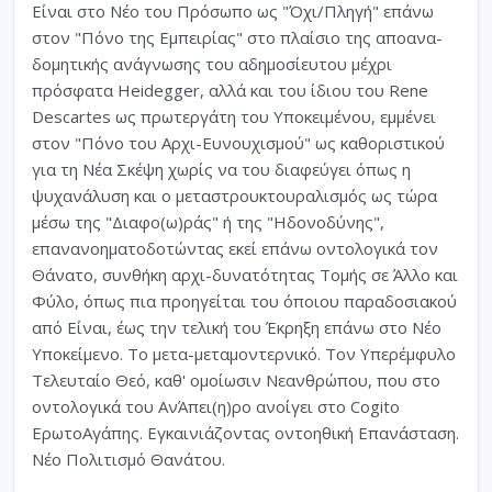
Είναι στο Νέο του Πρόσωπο ως "Όχι/Πληγή" επάνω
στον "Πόνο της Εμπειρίας" στο πλαίσιο της αποανα-
δομητικής ανάγνωσης του αδημοσίευτου μέχρι
πρόσφατα Heidegger, αλλά και του ίδιου του Rene
Descartes ως πρωτεργάτη του Υποκειμένου, εμμένει
στον "Πόνο του Αρχι-Ευνουχισμού" ως καθοριστικού
για τη Νέα Σκέψη χωρίς να του διαφεύγει όπως η
ψυχανάλυση και ο μεταστρουκτουραλισμός ως τώρα
μέσω της "Διαφο(ω)ράς" ή της "Ηδονοδύνης",
επανανοηματοδοτώντας εκεί επάνω οντολογικά τον
Θάνατο, συνθήκη αρχι-δυνατότητας Τομής σε Άλλο και
Φύλο, όπως πια προηγείται του όποιου παραδοσιακού
από Είναι, έως την τελική του Έκρηξη επάνω στο Νέο
Υποκείμενο. Το μετα-μεταμοντερνικό. Τον Υπερέμφυλο
Τελευταίο Θεό, καθ' ομοίωσιν Νεανθρώπου, που στο
οντολογικά του ΑνΆπει(η)ρο ανοίγει στο Cogito
ΕρωτοΑγάπης. Εγκαινιάζοντας οντοηθική Επανάσταση.
Νέο Πολιτισμό Θανάτου.