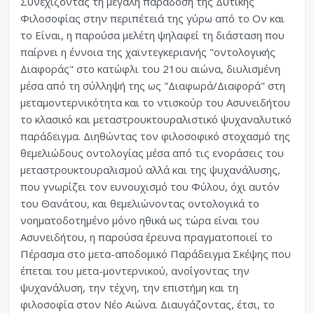
Συνεχίζοντας τη μεγάλη παράδοση της Δυτικής
Φιλοσοφίας στην περιπέτειά της γύρω από το Ον και
το Είναι, η παρούσα μελέτη ψηλαφεί τη διάσταση που
παίρνει η έννοια της χαϊντεγκεριανής "οντολογικής
Διαφοράς" στο κατώφλι του 21ου αιώνα, διυλισμένη
μέσα από τη σύλληψή της ως "Διαφωρά/Διαφορά" στη
μεταμοντερνικότητα και το ντισκούρ του Ασυνειδήτου
το κλασικό και μεταστρουκτουραλιστικό ψυχαναλυτικό
παράδειγμα. Διηθώντας τον φιλοσοφικό στοχασμό της
θεμελιώδους οντολογίας μέσα από τις ενοράσεις του
μεταστρουκτουραλισμού αλλά και της ψυχανάλυσης,
που γνωρίζει τον ευνουχισμό του Φύλου, όχι αυτόν
του Θανάτου, και θεμελιώνοντας οντολογικά το
νοηματοδοτημένο μόνο ηθικά ως τώρα είναι του
Ασυνειδήτου, η παρούσα έρευνα πραγματοποιεί το
Πέρασμα στο μετα-αποδομικό Παράδειγμα Σκέψης που
έπεται του μετα-μοντερνικού, ανοίγοντας την
ψυχανάλυση, την τέχνη, την επιστήμη και τη
φιλοσοφία στον Νέο Αιώνα. Διαυγάζοντας, έτσι, το