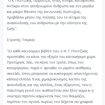
"Ο κ. Πεντζίκης τερματίζει, όπως είπαμε, καταφατικά.
Αντίκρυ στον αποξενωμένο άνθρωπο και στο μεγάλο
και μαύρο θάνατο της κοινωνικής δυστυχίας,
προβάλλει μέσον της ποίησης του το αίτημα της
ανασύνδεσης του ανθρώπου με την ολότητα της
ζωής".
Στρατής Τσίρκας
"Σε κάθε καινούργιο βιβλίο του, ο Ν. Γ. Πεντζίκης
προσπαθεί να κάνει την εξορία του κατοικήσιμο χώρο.
Προτίμησε, λέει, να κάνει τον τρελό, όπως τον
κατηγόρησαν, παρά ν' αρνηθεί το γεμάτο αισθήσεις
σκοτάδι, όπου μπορούσε να κυκλοφορεί απαντέχοντας
κάποια ελπίδα. Ένας χιμαιροκυνηγός λοιπόν της
αισιοδοξίας και της ελπίδας, ένας εξόριστος, που η
παλιότερη γενιά τον αισθανόταν σαν ξένο σώμα κι η
νεώτερη περίπου καμώνεται πώς τον θαυμάζει,
περίπου τον αγνοεί, κυρίως τον δέχεται σα γραφικό