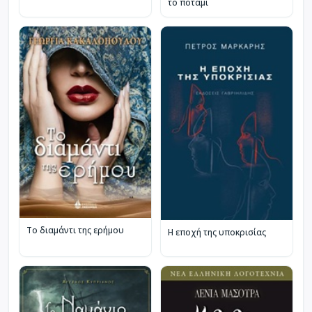
το ποτάμι
Το διαμάντι της ερήμου
Η εποχή της υποκρισίας