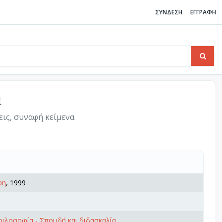
ΣΥΝΔΕΣΗ
ΕΓΓΡΑΦΗ
α
εις, συναφή κείμενα
ρη
, 1999
φιλοσοφία - Σπουδή και διδασκαλία