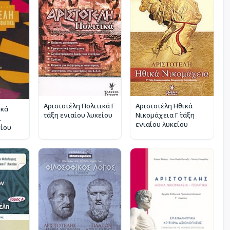
Αριστοτέλη Πολιτικά Γ΄
Αριστοτέλη Ηθικά
ικά
τάξη ενιαίου λυκείου
Νικομάχεια Γ΄ τάξη
ι
ενιαίου λυκείου
είου