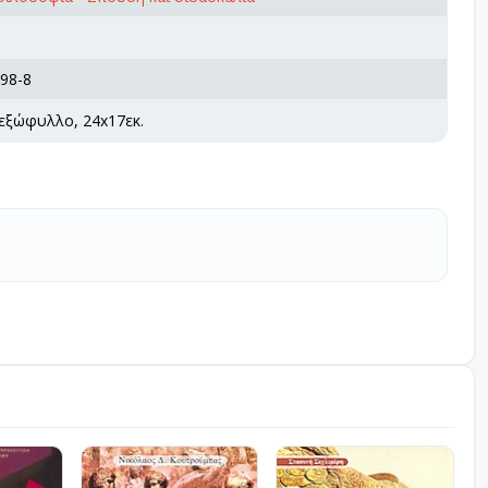
98-8
 εξώφυλλο, 24x17εκ.