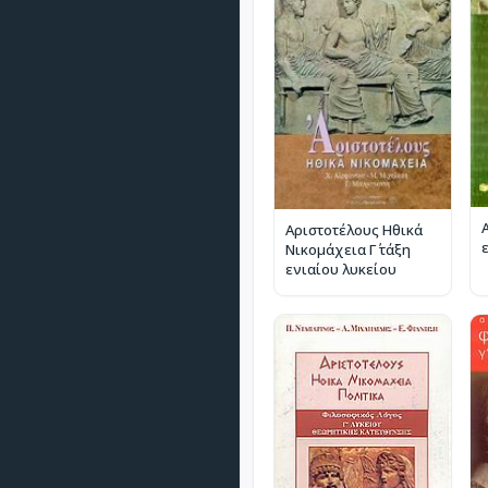
Α
Αριστοτέλους Ηθικά
Νικομάχεια Γ΄ τάξη
ενιαίου λυκείου