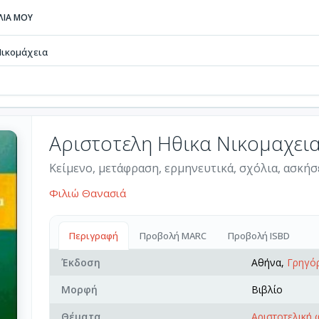
ΒΛΙΑ ΜΟΥ
Νικομάχεια
Αριστοτελη Ηθικα Νικομαχει
Κείμενο, μετάφραση, ερμηνευτικά, σχόλια, ασκήσ
Φιλιώ Θανασιά
Περιγραφή
Προβολή MARC
Προβολή ISBD
Έκδοση
Αθήνα,
Γρηγό
Μορφή
Βιβλίο
Θέματα
Αριστοτελική 