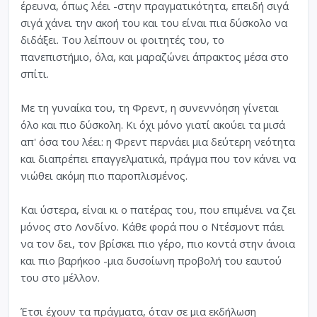
έρευνα, όπως λέει -στην πραγματικότητα, επειδή σιγά
σιγά χάνει την ακοή του και του είναι πια δύσκολο να
διδάξει. Του λείπουν οι φοιτητές του, το
πανεπιστήμιο, όλα, και μαραζώνει άπρακτος μέσα στο
σπίτι.
Με τη γυναίκα του, τη Φρεντ, η συνεννόηση γίνεται
όλο και πιο δύσκολη. Κι όχι μόνο γιατί ακούει τα μισά
απ' όσα του λέει: η Φρεντ περνάει μια δεύτερη νεότητα
και διαπρέπει επαγγελματικά, πράγμα που τον κάνει να
νιώθει ακόμη πιο παροπλισμένος.
Και ύστερα, είναι κι ο πατέρας του, που επιμένει να ζει
μόνος στο Λονδίνο. Κάθε φορά που ο Ντέσμοντ πάει
να τον δει, τον βρίσκει πιο γέρο, πιο κοντά στην άνοια
και πιο βαρήκοο -μια δυσοίωνη προβολή του εαυτού
του στο μέλλον.
Έτσι έχουν τα πράγματα, όταν σε μια εκδήλωση