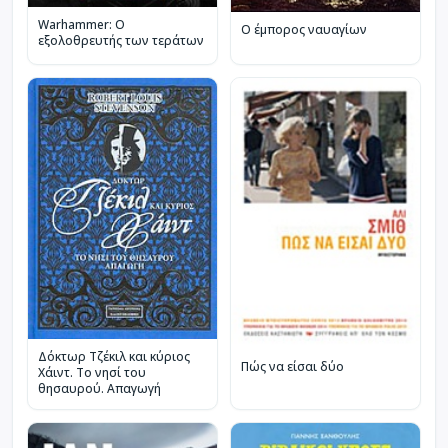
Warhammer: Ο
Ο έμπορος ναυαγίων
εξολοθρευτής των τεράτων
Δόκτωρ Τζέκιλ και κύριος
Πώς να είσαι δύο
Χάιντ. Το νησί του
θησαυρού. Απαγωγή