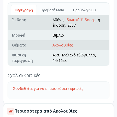
Περιγραφή
Προβολή MARC
Προβολή ISBD
Έκδοση
Αθήνα,
Ιδιωτική Έκδοση
, 1η
έκδοση, 2007
Μορφή
Βιβλίο
Θέματα
Ακολουθίες
Φυσική
46σ., Μαλακό εξώφυλλο,
περιγραφή
24x16εκ.
Σχόλια/Κριτικές
Συνδεθείτε για να δημοσιεύσετε κριτικές
Περισσότερα από Ακολουθίες