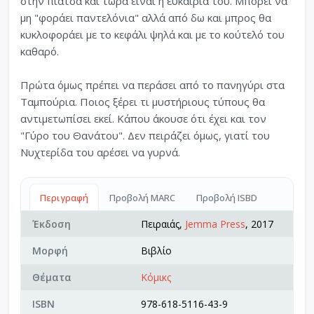
στην πιάτσα και τώρα είναι η ευκαιρία του. Μπορεί να
μη "φοράει παντελόνια" αλλά από δω και μπρος θα
κυκλοφοράει με το κεφάλι ψηλά και με το κούτελό του
καθαρό.
Πρώτα όμως πρέπει να περάσει από το πανηγύρι στα
Ταμπούρια. Ποιος ξέρει τι μυστήριους τύπους θα
αντιμετωπίσει εκεί. Κάπου άκουσε ότι έχει και τον
"Γύρο του Θανάτου". Δεν πειράζει όμως, γιατί του
Νυχτερίδα του αρέσει να γυρνά.
Περιγραφή
Προβολή MARC
Προβολή ISBD
Έκδοση
Πειραιάς,
Jemma Press
, 2017
Μορφή
Βιβλίο
Θέματα
Κόμικς
ISBN
978-618-5116-43-9