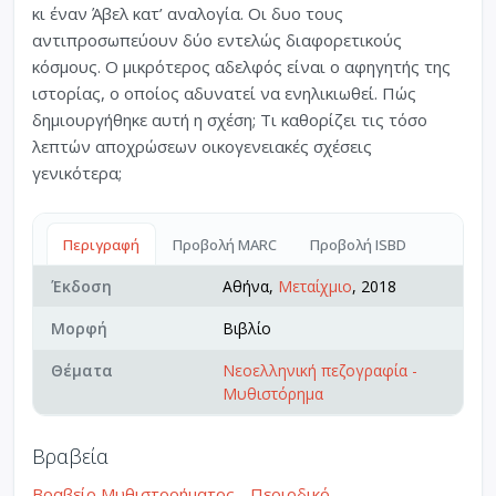
κι έναν Άβελ κατ’ αναλογία. Οι δυο τους
αντιπροσωπεύουν δύο εντελώς διαφορετικούς
κόσμους. Ο μικρότερος αδελφός είναι ο αφηγητής της
ιστορίας, ο οποίος αδυνατεί να ενηλικιωθεί. Πώς
δημιουργήθηκε αυτή η σχέση; Τι καθορίζει τις τόσο
λεπτών αποχρώσεων οικογενειακές σχέσεις
γενικότερα;
Περιγραφή
Προβολή MARC
Προβολή ISBD
Έκδοση
Αθήνα,
Μεταίχμιο
, 2018
Μορφή
Βιβλίο
Θέματα
Νεοελληνική πεζογραφία -
Μυθιστόρημα
Βραβεία
Βραβείο Μυθιστορήματος - Περιοδικό