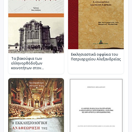
Εκκλησιαστικά οφφίκια του
Τα βακούφια των
Πατριαρχείου Αλεξανδρείας
ελληνορθόδοξων
κοινοτήτων στον
ευρωπαϊκό δρόμο της
Τουρκίας