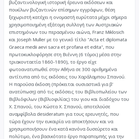
βυζαντινολογική ιστορική έρευνα εκδόσεων και
ποικίλων βυζαντινών επίσημων εγγράφων, θέση
ξεχωριστή κατέχει η ονομαστή ευρύτατα μέχρι σήμερα
χρησιμοποιημένη εξάτομη συλλογή των Αυστριακών
επιστημόνων του περασμένου αιώνα, Franz Miklosich
και Joseph Muller με το γενικό τίτλο "Acta et diplomata
Graeca medii aevi sacra et profana et edita", που
πρωτοκυκλοφόρησε στη Βιέννη (6 τόμοι) μέσα στην
τριακονταετία 1860-1890), το έργο είχε
φωτοανατυπωθεί στην Αθήνα σε 300 αριθμημένα
αντίτυπα από τις εκδόσεις του Χαράλαμπου Σπανού.
Η παρούσα έκδοση (πρόκειται ουσιαστικά για β'
ανατύπωση) από τις εκδόσεις του Βιβλιοπωλείου των
Βιβλιόφιλων (Βιβλιοφιλίας) του γιου και διαδόχου του
Χ. Σπανού, του Κώστα Χ. Σπανού, αποτελούσε
αναμφίβολα desideratum για τους ερευνητές, που
τώρα έχουν την ευκαιρία να αποκτήσουν και να
χρησιμοποιήσουν ένα κατά κανόνα δυσεύρετο και
πολύτιμο, ένα βασικότατο έργο παραπομπής για την