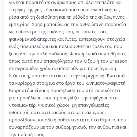
γίνεται προσιτό σε ανθρώπους απ' όλα τα πλάτη και
τα μήκη της γης - ένα κοινό που επικοινωνεί κυρίως
μέσα από τη διαίσθηση και τη μέθοδο της ανθρώπινης
εμπειρίας. Χρησιμοποιώνιας την ανθρώπινη παρουσία
ως επίκεντρο της εικόνας του, οι ταινίες του,
φαινομενικά απέριτες και λιτές, εμπεριέχουν στοιχεία
ενός πολυπλεύρου και πολυσύνθετου ταλέντου που
ξεπερνά την απλή ανάλυση. Φαινομενικά απλά θέμαια,
όπως αυτά που απασχόλησαν τον Όζου ή τον Bresson
σε περασμένα χρόνια, αποκτούν μια πρωτόγνωρη
διάσταση, που αντιστέκειαι στην περιγραφή. Ένα από
τα κυρίαρχα στοιχεία στο έργο του κινηματογραφιστή
Κιαροστάμι είναι η προσήλωσή του στη φυσικότητα -
μια προσήλωση, που προσεγγίζει την αφήγηση στο
ντοκιμαντέρ. Φυσικοί χώροι, μη επαγγελματίες
ηθοποιοί, αυτοσχεδιασμός στους διάλογους,
προσδίδουν μοναδική αυθεντικότητα στα θέματα, που
συναρπάζουν με τον αυθορμητισμό, την ανθρωπιά και
την ποίησή τους.