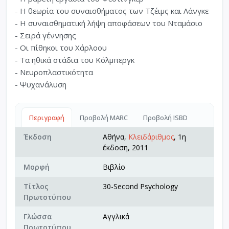
- Η θεωρία του συναισθήματος των Τζέιμς και Λάνγκε
- Η συναισθηματική λήψη αποφάσεων του Νταμάσιο
- Σειρά γέννησης
- Οι πίθηκοι του Χάρλοου
- Τα ηθικά στάδια του Κόλμπεργκ
- Νευροπλαστικότητα
- Ψυχανάλυση
Περιγραφή
Προβολή MARC
Προβολή ISBD
Έκδοση
Αθήνα,
Κλειδάριθμος
, 1η
έκδοση, 2011
Μορφή
Βιβλίο
Τίτλος
30-Second Psychology
Πρωτοτύπου
Γλώσσα
Αγγλικά
Πρωτοτύπου