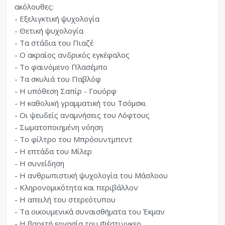
ακόλουθες:
- Εξελιγκτική ψυχολογία
- Θετική ψυχολογία
- Τα στάδια του Πιαζέ
- Ο ακραίος ανδρικός εγκέφαλος
- Το φαινόμενο Πλασέμπο
- Τα σκυλιά του Παβλόφ
- Η υπόθεση Σαπίρ - Γουόρφ
- Η καθολική γραμματική του Τσόμσκι
- Οι ψευδείς αναμνήσεις του Λόφτους
- Σωματοποιημένη νόηση
- Το φίλτρο του Μπρόουντμπεντ
- Η επτάδα του Μίλερ
- Η συνείδηση
- Η ανθρωπιστική ψυχολογία του Μάσλοου
- Κληρονομικότητα και περιβάλλον
- Η απειλή του στερεότυπου
- Τα οικουμενικά συναισθήματα του Έκμαν
- Η βαρετή εργασία του Φέστινγκερ